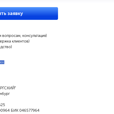
ть заявку
 вопросам, консультация)
ержка клиентов)
дство)
ocx
УРГСКИЙ"
нбург
625
00964 БИК 046577964