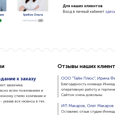
Для наших клиентов
Вход в личный кабинет
здес
сим
Грибок Ольга
Садвокасов Ильяс
Кинц
менеджер
менеджер
мене
n
off
off
ми
Отзывы наших клиен
дание к заказу
ООО "Тайм Плюс", Ирина Ф
Благодарность команде Инмед
кт заказчика.
оперативную работу и терпени
ласно всем пожеланиям и
Сайтом очень довольны.
менному стилю компании и
 указав все нюансы в тех.
ИП Макаров, Олег Макаров
Оставляю отзыв студии Инмед