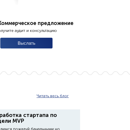
Коммерческое предложение
олучите аудит и консультацию
Читать весь блог
работка стартапа по
дели MVP
лимся пожалуй банальными но