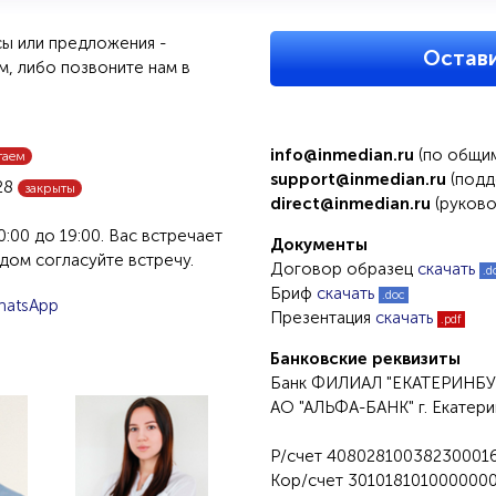
сы или предложения -
Остави
м, либо позвоните нам в
info@inmedian.ru
(по общим
таем
support@inmedian.ru
(подд
 28
закрыты
direct@inmedian.ru
(руково
:00 до 19:00. Вас встречает
Документы
дом согласуйте встречу.
Договор образец
скачать
.d
Бриф
скачать
.doc
hatsApp
Презентация
скачать
.pdf
Банковские реквизиты
Банк ФИЛИАЛ "ЕКАТЕРИНБ
АО "АЛЬФА-БАНК" г. Екатери
Р/счет 40802810038230001
Кор/счет 301018101000000