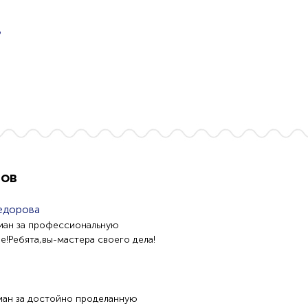
ь
ель Алла
Кошелева Ольга
Шевченко Ирина
джер
менеджер
менеджер
on
on
on
тов
едорова
иан за профессиональную
е!Ребята,вы-мастера своего дела!
иан за достойно проделанную