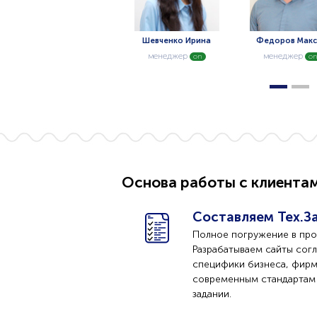
Кошелева Ольга
Шевченко Ирина
Федоров Мак
менеджер
менеджер
менеджер
on
on
o
Основа работы с клиента
Составляем Тех.За
Полное погружение в прое
Разрабатываем сайты сог
специфики бизнеса, фир
современным стандартам -
задании.