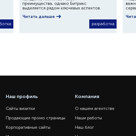
преимущества, однако Битрикс
важн
выделяется рядом ключевых аспектов.
серв
Читать дальше
Чита
ботка
разработка
Наш профиль
Компания
Сайты визитки
О нашем агентстве
Продающие промо страницы
Наши работы
Корпоративные сайты
Наш блог