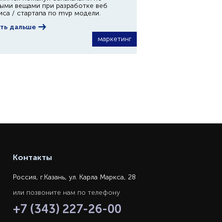
ыми вещами при разработке веб
иса / стартапа по mvp модели.
ть дальше
маркетинг
Контакты
Россия, г.Казань, ул. Карла Маркса, 28
или позвоните нам по телефону
+7 (343) 227-26-00