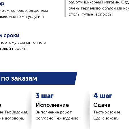
работу, шикарный магазин. От
ор
очень терпеливо объяснила нам
чаем договор, закрепляя
столь "тупые" вопросы.
вляемые нами услуги и
м сроки
поэтому всегда точно в
товый проект.
по заказам
3 шаг
4 шаг
р
Исполнение
Сдача
е Тех Задания.
Выполнение работ
Тестирование.
е договора.
согласно Тех заданию.
Сдача заказа.