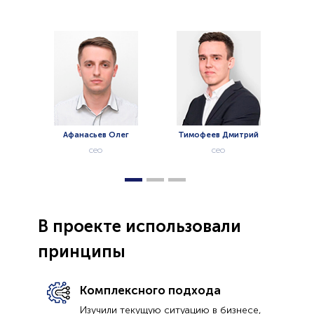
Василий
Руково
Афанасьев Олег
Тимофеев Дмитрий
сео
сео
В проекте использовали
принципы
Комплексного подхода
Изучили текущую ситуацию в бизнесе,